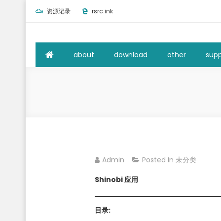
Skip
资源记录
rsrc.ink
to
content
about
download
other
supp
Admin
Posted In
未分类
Shinobi 应用
目录: