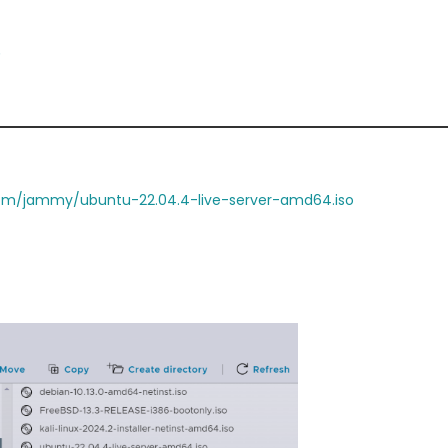
装
com/jammy/ubuntu-22.04.4-live-server-amd64.iso