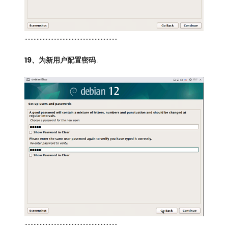
…………………………………………………….
19、为新用户配置密码
.
…………………………………………………….