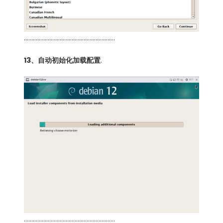
…………………………………………………….
13、自动初始化加载配置
.
…………………………………………………….