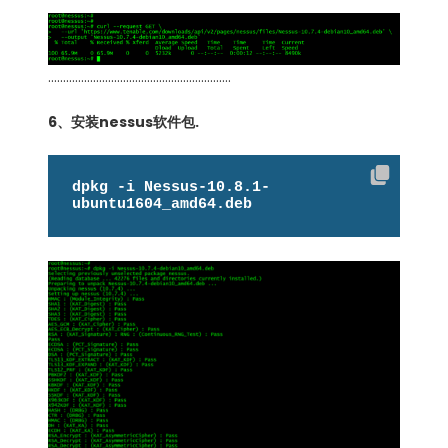
…………………………………………………….
6、安装nessus软件包.
dpkg -i Nessus-10.8.1-
ubuntu1604_amd64.deb