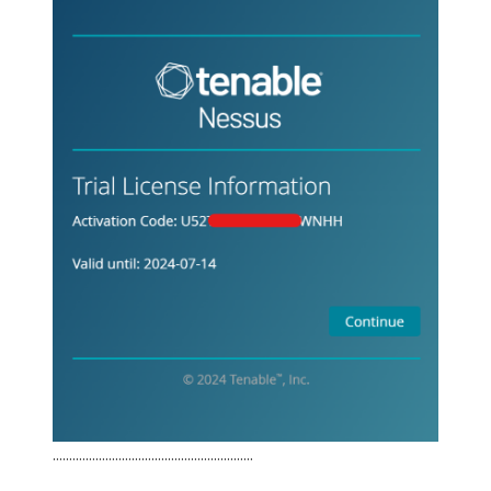
…………………………………………………….