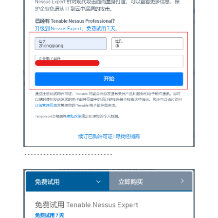
…………………………………………………….