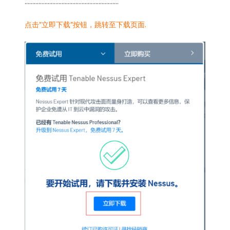
…………………………………………………….
点击”立即下载”按钮，跳转至下载页面.