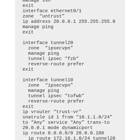
manage ssh

exit

interface ethernet0/1

zone  “untrust”

ip address 20.0.0.1 255.255.255.0

manage ping

exit

interface tunnel20

  zone  “ipsecvpn”

  manage ping

  tunnel ipsec “fzb“

  reverse-route prefer

exit

interface tunnel10

  zone  “ipsecvpn”

  manage ping

  tunnel ipsec “tofwb”

  reverse-route prefer

exit

ip vrouter “trust-vr”

snatrule id 1 from “10.1.1.0/24” 
to “Any” service “Any” trans-to 
20.0.0.1 mode dynamicport

ip route 0.0.0.0/0 20.0.0.100

  ip route 172.16.1.0/24 tunnel20
