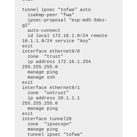
tunnel ipsec “tofwa” auto

  isakmp-peer “fwa“

  ipsec-proposal “esp-md5-3des-
g2“

  auto-connect

  id local 172.16.1.0/24 remote 
10.1.1.0/24 service “Any”

exit

interface ethernet0/0

  zone  “trust”

  ip address 172.16.1.254 
255.255.255.0

  manage ping

  manage ssh

exit

interface ethernet0/1

  zone  “untrust”

  ip address 20.1.1.1 
255.255.255.0

  manage ping

exit

interface tunnel20

  zone  “ipsecvpn“

  manage ping

  tunnel ipsec “tofwa“
