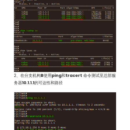
2、在分支机构
B
使用
ping
和
tracert
命令测试至总部服
务器
10.1.1.1
的可达性和路径