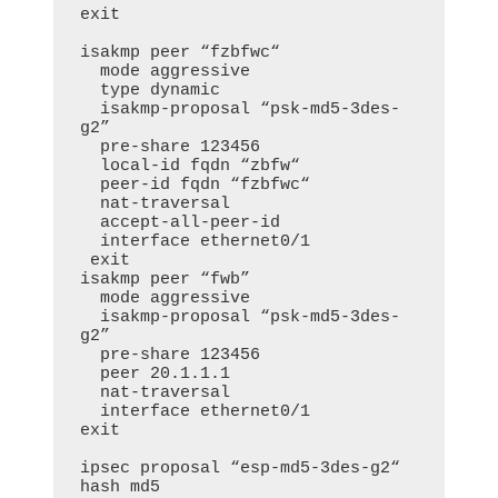
exit

isakmp peer “fzbfwc“

  mode aggressive

  type dynamic

  isakmp-proposal “psk-md5-3des-
g2”

  pre-share 123456

  local-id fqdn “zbfw“

  peer-id fqdn “fzbfwc“

  nat-traversal

  accept-all-peer-id

  interface ethernet0/1

 exit

isakmp peer “fwb”

  mode aggressive

  isakmp-proposal “psk-md5-3des-
g2”

  pre-share 123456

  peer 20.1.1.1

  nat-traversal

  interface ethernet0/1

exit

ipsec proposal “esp-md5-3des-g2“

hash md5
