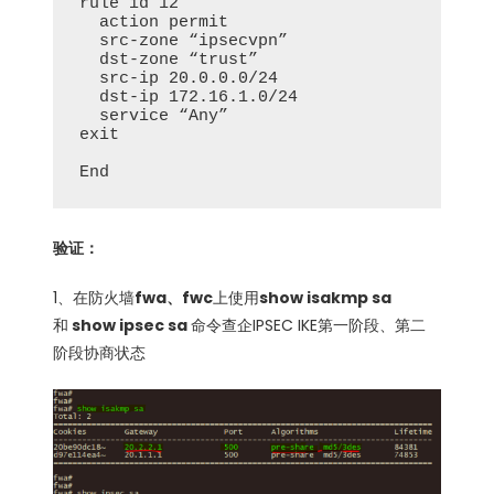
rule id 12

  action permit

  src-zone “ipsecvpn”

  dst-zone “trust”

  src-ip 20.0.0.0/24

  dst-ip 172.16.1.0/24

  service “Any”

exit

End
验证：
1、在防火墙
fwa、fwc
上使用
show isakmp sa
和
show ipsec sa
命令查企IPSEC IKE第一阶段、第二
阶段协商状态