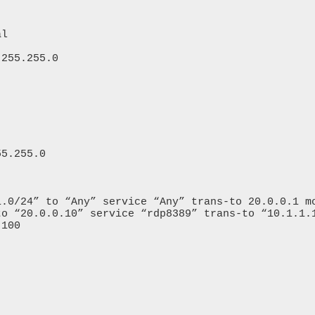
l

255.255.0

5.255.0

.0/24” to “Any” service “Any” trans-to 20.0.0.1 mo
o “20.0.0.10” service “rdp8389” trans-to “10.1.1.1
100
