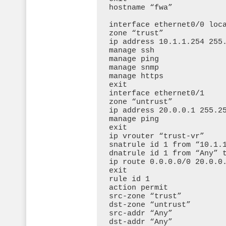
hostname “fwa”

interface ethernet0/0 loca
zone “trust”

ip address 10.1.1.254 255.
manage ssh

manage ping

manage snmp

manage https

exit

interface ethernet0/1

zone “untrust”

ip address 20.0.0.1 255.25
manage ping

exit

ip vrouter “trust-vr”

snatrule id 1 from “10.1.1
dnatrule id 1 from “Any” t
ip route 0.0.0.0/0 20.0.0.
exit

rule id 1

action permit

src-zone “trust”

dst-zone “untrust”

src-addr “Any”

dst-addr “Any”
