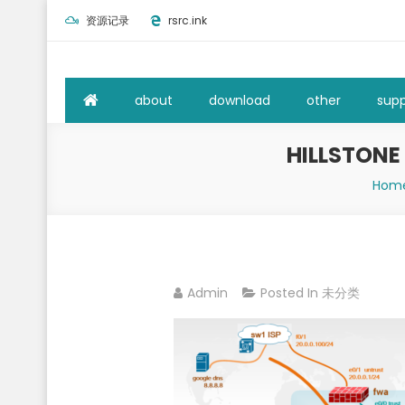
Skip
资源记录
rsrc.ink
to
content
about
download
other
supp
HILLSTON
Hom
Admin
Posted In
未分类