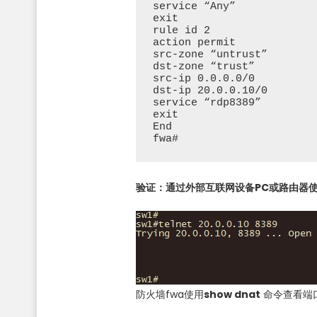
service “Any”

exit

rule id 2

action permit

src-zone “untrust”

dst-zone “trust”

src-ip 0.0.0.0/0

dst-ip 20.0.0.10/0

service “rdp8389”

exit 

End

fwa#
验证：通过外部互联网设备PC或路由器使用teln
防火墙fwa使用
show dnat
命令查看端